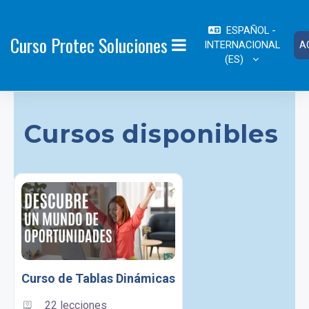
Salta al contenido principal
ESPAÑOL -
Curso Protec Soluciones
INTERNACIONAL
A
PANEL LATERAL
‎(ES)‎
Cursos disponibles
Curso de Tablas Dinámicas
22 lecciones