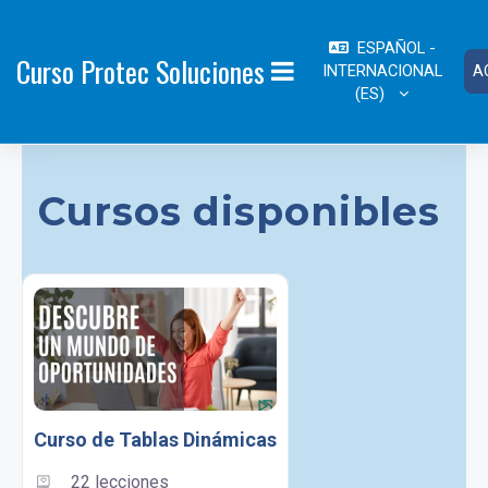
Salta al contenido principal
ESPAÑOL -
Curso Protec Soluciones
INTERNACIONAL
A
PANEL LATERAL
‎(ES)‎
Cursos disponibles
Curso de Tablas Dinámicas
22 lecciones