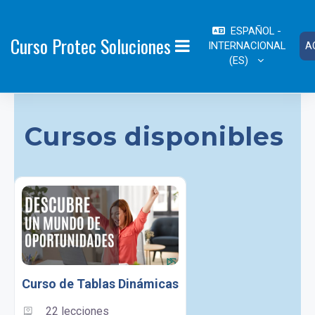
Salta al contenido principal
ESPAÑOL -
Curso Protec Soluciones
INTERNACIONAL
A
PANEL LATERAL
‎(ES)‎
Cursos disponibles
Curso de Tablas Dinámicas
22 lecciones